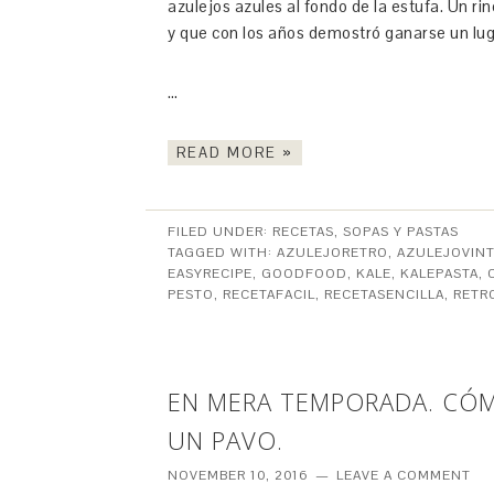
azulejos azules al fondo de la estufa. Un ri
y que con los años demostró ganarse un lug
…
READ MORE »
FILED UNDER:
RECETAS
,
SOPAS Y PASTAS
TAGGED WITH:
AZULEJORETRO
,
AZULEJOVIN
EASYRECIPE
,
GOODFOOD
,
KALE
,
KALEPASTA
,
PESTO
,
RECETAFACIL
,
RECETASENCILLA
,
RETR
EN MERA TEMPORADA. CÓM
UN PAVO.
NOVEMBER 10, 2016
LEAVE A COMMENT