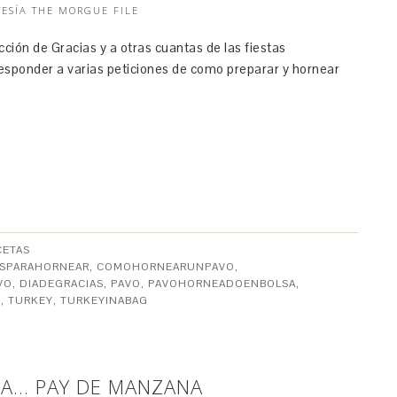
TESÍA THE MORGUE FILE
ción de Gracias y a otras cuantas de las fiestas
esponder a varias peticiones de como preparar y hornear
CETAS
ASPARAHORNEAR
,
COMOHORNEARUNPAVO
,
VO
,
DIADEGRACIAS
,
PAVO
,
PAVOHORNEADOENBOLSA
,
G
,
TURKEY
,
TURKEYINABAG
NA… PAY DE MANZANA