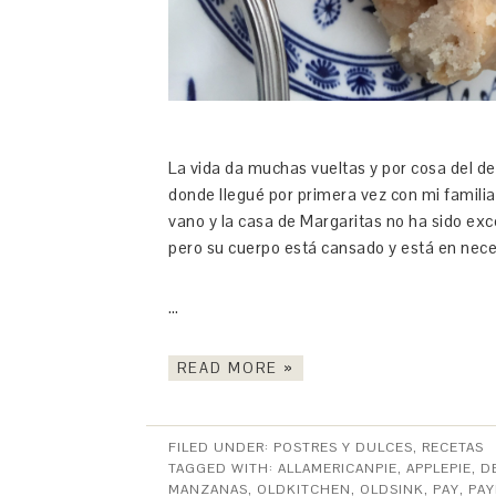
La vida da muchas vueltas y por cosa del de
donde llegué por primera vez con mi familia
vano y la casa de Margaritas no ha sido exc
pero su cuerpo está cansado y está en nec
…
READ MORE »
FILED UNDER:
POSTRES Y DULCES
,
RECETAS
TAGGED WITH:
ALLAMERICANPIE
,
APPLEPIE
,
D
MANZANAS
,
OLDKITCHEN
,
OLDSINK
,
PAY
,
PAY