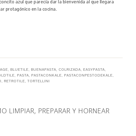
nconcito azul que parecía dar la bienvenida al que llegara
ar protagónico en la cocina.
TAGE
,
BLUETILE
,
BUENAPASTA
,
COLRIZADA
,
EASYPASTA
,
OLDTILE
,
PASTA
,
PASTACONKALE
,
PASTACONPESTODEKALE
,
O
,
RETROTILE
,
TORTELLINI
O LIMPIAR, PREPARAR Y HORNEAR