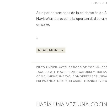
FOTO COR
A un par de semanas de la celebración de Ac
Navideñas aprovecho la oportunidad para r
un pavo.
…
READ MORE »
FILED UNDER:
AVES
,
BÁSICOS DE COCINA
,
RE
TAGGED WITH:
AVES
,
BAKINGATURKEY
,
BOLS
COMOLIMPIARUNPAVO
,
COMOPREPARARUNPA
PREPARINGATURKEY
,
SEASON
,
THANKSGIVIN
HABÍA UNA VEZ UNA COCI