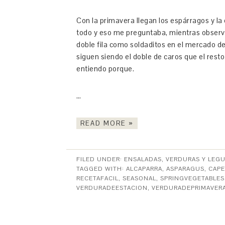
Con la primavera llegan los espárragos y la
todo y eso me preguntaba, mientras obse
doble fila como soldaditos en el mercado d
siguen siendo el doble de caros que el rest
entiendo porque.
…
READ MORE »
FILED UNDER:
ENSALADAS, VERDURAS Y LEG
TAGGED WITH:
ALCAPARRA
,
ASPARAGUS
,
CAPE
RECETAFACIL
,
SEASONAL
,
SPRINGVEGETABLES
VERDURADEESTACION
,
VERDURADEPRIMAVER