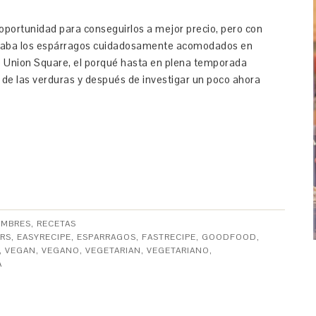
 oportunidad para conseguirlos a mejor precio, pero con
rvaba los espárragos cuidadosamente acomodados en
e Union Square, el porqué hasta en plena temporada
o de las verduras y después de investigar un poco ahora
UMBRES
,
RECETAS
RS
,
EASYRECIPE
,
ESPARRAGOS
,
FASTRECIPE
,
GOODFOOD
,
,
VEGAN
,
VEGANO
,
VEGETARIAN
,
VEGETARIANO
,
A