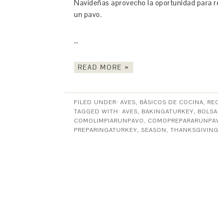
Navideñas aprovecho la oportunidad para r
un pavo.
…
READ MORE »
FILED UNDER:
AVES
,
BÁSICOS DE COCINA
,
RE
TAGGED WITH:
AVES
,
BAKINGATURKEY
,
BOLS
COMOLIMPIARUNPAVO
,
COMOPREPARARUNPA
PREPARINGATURKEY
,
SEASON
,
THANKSGIVIN