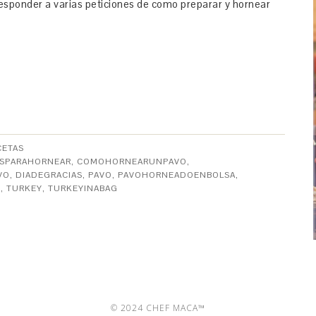
esponder a varias peticiones de como preparar y hornear
CETAS
ASPARAHORNEAR
,
COMOHORNEARUNPAVO
,
VO
,
DIADEGRACIAS
,
PAVO
,
PAVOHORNEADOENBOLSA
,
G
,
TURKEY
,
TURKEYINABAG
© 2024 CHEF MACA™