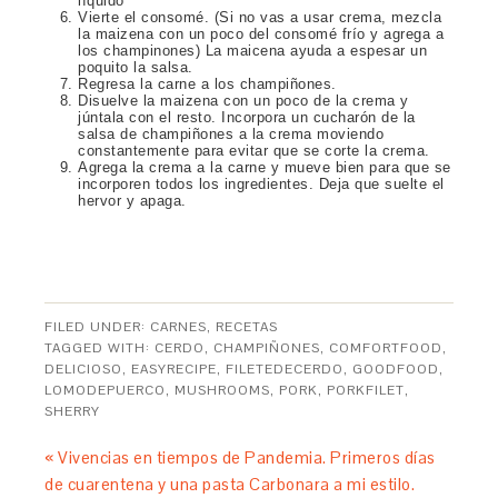
líquido
Vierte el consomé. (Si no vas a usar crema, mezcla
la maizena con un poco del consomé frío y agrega a
los champinones) La maicena ayuda a espesar un
poquito la salsa.
Regresa la carne a los champiñones.
Disuelve la maizena con un poco de la crema y
júntala con el resto. Incorpora un cucharón de la
salsa de champiñones a la crema moviendo
constantemente para evitar que se corte la crema.
Agrega la crema a la carne y mueve bien para que se
incorporen todos los ingredientes. Deja que suelte el
hervor y apaga.
FILED UNDER:
CARNES
,
RECETAS
TAGGED WITH:
CERDO
,
CHAMPIÑONES
,
COMFORTFOOD
,
DELICIOSO
,
EASYRECIPE
,
FILETEDECERDO
,
GOODFOOD
,
LOMODEPUERCO
,
MUSHROOMS
,
PORK
,
PORKFILET
,
SHERRY
« Vivencias en tiempos de Pandemia. Primeros días
de cuarentena y una pasta Carbonara a mi estilo.