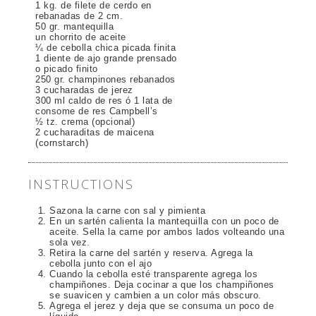
1 kg. de filete de cerdo en
rebanadas de 2 cm.
50 gr. mantequilla
un chorrito de aceite
¼ de cebolla chica picada finita
1 diente de ajo grande prensado
o picado finito
250 gr. champinones rebanados
3 cucharadas de jerez
300 ml caldo de res ó 1 lata de
consome de res Campbell’s
½ tz. crema (opcional)
2 cucharaditas de maicena
(cornstarch)
INSTRUCTIONS
Sazona la carne con sal y pimienta
En un sartén calienta la mantequilla con un poco de
aceite. Sella la carne por ambos lados volteando una
sola vez.
Retira la carne del sartén y reserva. Agrega la
cebolla junto con el ajo
Cuando la cebolla esté transparente agrega los
champiñones. Deja cocinar a que los champiñones
se suavicen y cambien a un color más obscuro.
Agrega el jerez y deja que se consuma un poco de