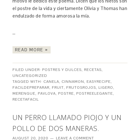
motivo le dedico este poema. Dicen que los nietos son
el postre de la vida y ciertamente Olivia y Thomas han
endulzado de forma amorosa la mía.
…
READ MORE »
FILED UNDER:
POSTRES Y DULCES
,
RECETAS
,
UNCATEGORIZED
TAGGED WITH:
CANELA
,
CINNAMON
,
EASYRECIPE
,
FACILDEPREPARAR
,
FRUIT
,
FRUTOSROJOS
,
LIGERO
,
MERENGUE
,
PAVLOVA
,
POSTRE
,
POSTREELEGANTE
,
RECETAFACIL
UN PERRO LLAMADO PIOJO Y UN
POLLO DE DOS MANERAS.
AUGUST 20, 2020
LEAVE A COMMENT