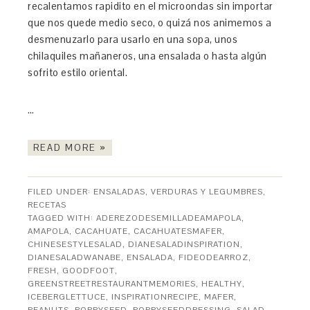
recalentamos rapidito en el microondas sin importar
que nos quede medio seco, o quizá nos animemos a
desmenuzarlo para usarlo en una sopa, unos
chilaquiles mañaneros, una ensalada o hasta algún
sofrito estilo oriental.
…
READ MORE »
FILED UNDER:
ENSALADAS, VERDURAS Y LEGUMBRES
,
RECETAS
TAGGED WITH:
ADEREZODESEMILLADEAMAPOLA
,
AMAPOLA
,
CACAHUATE
,
CACAHUATESMAFER
,
CHINESESTYLESALAD
,
DIANESALADINSPIRATION
,
DIANESALADWANABE
,
ENSALADA
,
FIDEODEARROZ
,
FRESH
,
GOODFOOT
,
GREENSTREETRESTAURANTMEMORIES
,
HEALTHY
,
ICEBERGLETTUCE
,
INSPIRATIONRECIPE
,
MAFER
,
PEANUTS
,
POPPYSEED
,
POPPYSEEDDRESSING
,
SALAD
,