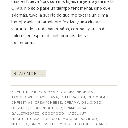
días en Nueva York con mis hijas, mi yerno y mi nieta
Olivia. No sólo pasé un tiempo fenomenal, sino que
además, tuve la suerte de que me tocara un clima
inmejorable, un ambiente festivo y una ciudad
vibrante decorada con moños, coronas y luces de
colores en espera de celebrar las fiestas
decembrinas.
…
READ MORE »
FILED UNDER:
POSTRES Y DULCES
,
RECETAS
TAGGED WITH:
AVELLANA
,
CELEBRATION
,
CHOCOLATE
,
CHRISTMAS
,
CREAMCHEESE
,
CREAMY
,
DELICIOSO
,
DESSERT
,
FERREROROCHER
,
FRAMBUESA
,
GALLETASOREO
,
GOODFOOD
,
HAZELNUT
,
HECHOENCASA
,
HOLIDAYS
,
MOUSSE
,
NAVIDAD
,
NUTELLA
,
OREO
,
PASTEL
,
POSTRE
,
POSTREELEGANTE
,