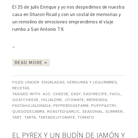
El 25 de julio Enrique y yo nos despedimos de nuestra
casa en Sharon Road y con un costal de memorias y
un remolino de emociones emprendimos el viaje
rumbo a San Antonio TX.
…
READ MORE »
FILED UNDER:
ENSALADAS, VERDURAS Y LEGUMBRES
,
RECETAS
TAGGED WITH:
AJO
,
CHEESE
,
EASY
,
EASYRECIPE
,
FACIL
,
GOATCHEESE
,
HOJALDRE
,
JITOMATE
,
MERIENDA
,
PASTAHOJALDRADA
,
PEPPERIDGEFARM
,
PUFFPASTRY
,
QUESODECABRA
,
ROASTEDGARLIC
,
SEASONAL
,
SUMMER
,
TART
,
TARTA
,
TARTADEJITOMATE
,
TOMATO
EL PYREX Y UN BUDÍN DE JAMÓN Y