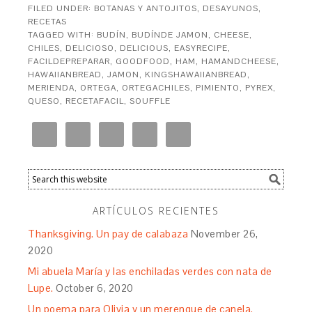
FILED UNDER:
BOTANAS Y ANTOJITOS
,
DESAYUNOS
,
RECETAS
TAGGED WITH:
BUDÍN
,
BUDÍNDE JAMON
,
CHEESE
,
CHILES
,
DELICIOSO
,
DELICIOUS
,
EASYRECIPE
,
FACILDEPREPARAR
,
GOODFOOD
,
HAM
,
HAMANDCHEESE
,
HAWAIIANBREAD
,
JAMON
,
KINGSHAWAIIANBREAD
,
MERIENDA
,
ORTEGA
,
ORTEGACHILES
,
PIMIENTO
,
PYREX
,
QUESO
,
RECETAFACIL
,
SOUFFLE
ARTÍCULOS RECIENTES
Thanksgiving. Un pay de calabaza
November 26,
2020
Mi abuela María y las enchiladas verdes con nata de
Lupe.
October 6, 2020
Un poema para Olivia y un merengue de canela.