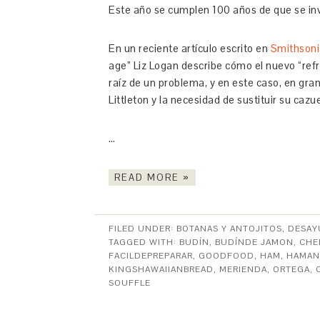
Este año se cumplen 100 años de que se inv
En un reciente artículo escrito en
Smithson
age” Liz Logan describe cómo el nuevo “refr
raíz de un problema, y en este caso, en gran
Littleton y la necesidad de sustituir su cazu
…
READ MORE »
FILED UNDER:
BOTANAS Y ANTOJITOS
,
DESAY
TAGGED WITH:
BUDÍN
,
BUDÍNDE JAMON
,
CHE
FACILDEPREPARAR
,
GOODFOOD
,
HAM
,
HAMAN
KINGSHAWAIIANBREAD
,
MERIENDA
,
ORTEGA
,
SOUFFLE