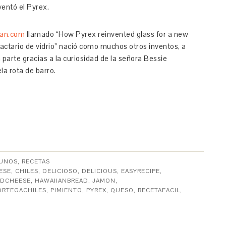
entó el Pyrex.
ian.com
llamado “How Pyrex reinvented glass for a new
actario de vidrio” nació como muchos otros inventos, a
 parte gracias a la curiosidad de la señora Bessie
ela rota de barro.
UNOS
,
RECETAS
ESE
,
CHILES
,
DELICIOSO
,
DELICIOUS
,
EASYRECIPE
,
DCHEESE
,
HAWAIIANBREAD
,
JAMON
,
ORTEGACHILES
,
PIMIENTO
,
PYREX
,
QUESO
,
RECETAFACIL
,