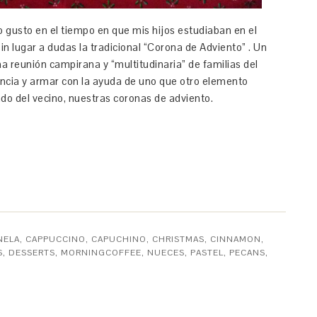
gusto en el tiempo en que mis hijos estudiaban en el
in lugar a dudas la tradicional “Corona de Adviento” . Un
a reunión campirana y “multitudinaria” de familias del
vencia y armar con la ayuda de uno que otro elemento
ado del vecino, nuestras coronas de adviento.
NELA
,
CAPPUCCINO
,
CAPUCHINO
,
CHRISTMAS
,
CINNAMON
,
S
,
DESSERTS
,
MORNINGCOFFEE
,
NUECES
,
PASTEL
,
PECANS
,