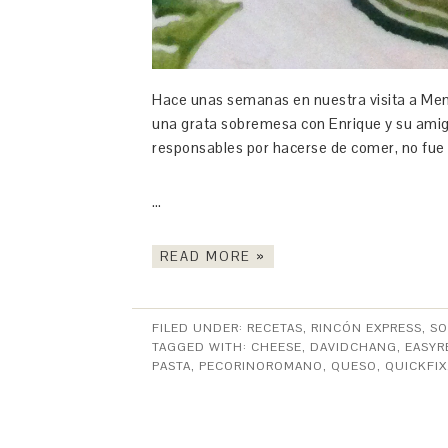
Hace unas semanas en nuestra visita a M
una grata sobremesa con Enrique y su amig
responsables por hacerse de comer, no fue n
…
READ MORE »
FILED UNDER:
RECETAS
,
RINCÓN EXPRESS
,
SO
TAGGED WITH:
CHEESE
,
DAVIDCHANG
,
EASYR
PASTA
,
PECORINOROMANO
,
QUESO
,
QUICKFIX