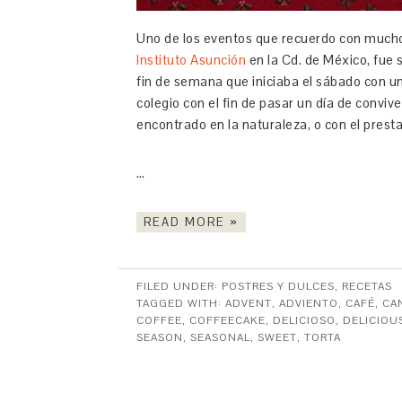
Uno de los eventos que recuerdo con mucho 
Instituto Asunción
en la Cd. de México, fue s
fin de semana que iniciaba el sábado con un
colegio con el fin de pasar un día de convi
encontrado en la naturaleza, o con el prest
…
READ MORE »
FILED UNDER:
POSTRES Y DULCES
,
RECETAS
TAGGED WITH:
ADVENT
,
ADVIENTO
,
CAFÉ
,
CA
COFFEE
,
COFFEECAKE
,
DELICIOSO
,
DELICIOU
SEASON
,
SEASONAL
,
SWEET
,
TORTA