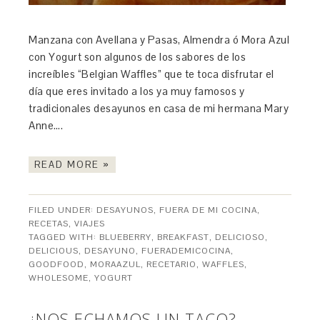
Manzana con Avellana y Pasas, Almendra ó Mora Azul
con Yogurt son algunos de los sabores de los
increíbles “Belgian Waffles” que te toca disfrutar el
día que eres invitado a los ya muy famosos y
tradicionales desayunos en casa de mi hermana Mary
Anne….
READ MORE »
FILED UNDER:
DESAYUNOS
,
FUERA DE MI COCINA
,
RECETAS
,
VIAJES
TAGGED WITH:
BLUEBERRY
,
BREAKFAST
,
DELICIOSO
,
DELICIOUS
,
DESAYUNO
,
FUERADEMICOCINA
,
GOODFOOD
,
MORAAZUL
,
RECETARIO
,
WAFFLES
,
WHOLESOME
,
YOGURT
¿NOS ECHAMOS UN TACO?