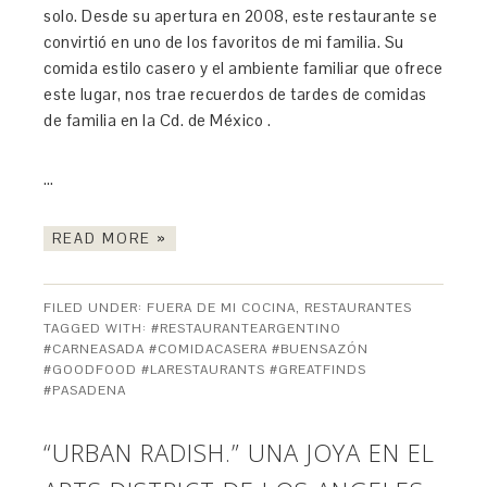
solo. Desde su apertura en 2008, este restaurante se
convirtió en uno de los favoritos de mi familia. Su
comida estilo casero y el ambiente familiar que ofrece
este lugar, nos trae recuerdos de tardes de comidas
de familia en la Cd. de México .
…
READ MORE »
FILED UNDER:
FUERA DE MI COCINA
,
RESTAURANTES
TAGGED WITH:
#RESTAURANTEARGENTINO
#CARNEASADA #COMIDACASERA #BUENSAZÓN
#GOODFOOD #LARESTAURANTS #GREATFINDS
#PASADENA
“URBAN RADISH.” UNA JOYA EN EL