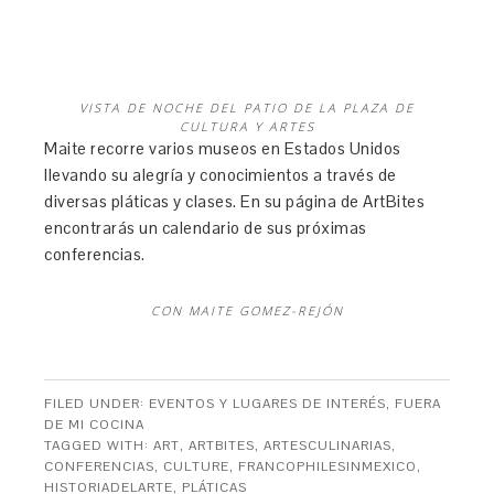
VISTA DE NOCHE DEL PATIO DE LA PLAZA DE
CULTURA Y ARTES
Maite recorre varios museos en Estados Unidos
llevando su alegría y conocimientos a través de
diversas pláticas y clases. En su página de ArtBites
encontrarás un calendario de sus próximas
conferencias.
CON MAITE GOMEZ-REJÓN
FILED UNDER:
EVENTOS Y LUGARES DE INTERÉS
,
FUERA
DE MI COCINA
TAGGED WITH:
ART
,
ARTBITES
,
ARTESCULINARIAS
,
CONFERENCIAS
,
CULTURE
,
FRANCOPHILESINMEXICO
,
HISTORIADELARTE
,
PLÁTICAS