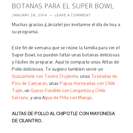
BOTANAS PARA EL SUPER BOWL
JANUARY 28, 2014
LEAVE A COMMENT
Muchas gracias ¡Lánzate! por invitarme el día de hoy a
su programa.
Este fin de semana que se reúne la familia para ver el
Super Bowl, no pueden faltar unas botanas deliciosas
y fáciles de preparar. Aqui te comparto unas Alitas de
Pollo deliciosas. Te sugiero tambien servir un
Guacamole con Tocino Crujiente
, unas
Tosdadas de
Pico de Camaron
, unas
Papas Horneadas con Chile
Tajín
, un
Queso Fundido con Longaniza y Chile
Serrano
, y una A
gua de Pi
ñ
a con Mango
.
ALITAS DE POLLO AL CHIPOTLE CON MAYONESA
DE CILANTRO.