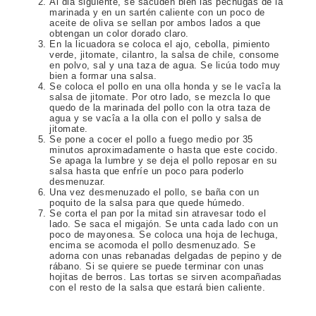
Al dia siguiente, se sacuden bien las pechugas de la
marinada y en un sartén caliente con un poco de
aceite de oliva se sellan por ambos lados a que
obtengan un color dorado claro.
En la licuadora se coloca el ajo, cebolla, pimiento
verde, jitomate, cilantro, la salsa de chile, consome
en polvo, sal y una taza de agua. Se licúa todo muy
bien a formar una salsa.
Se coloca el pollo en una olla honda y se le vacîa la
salsa de jitomate. Por otro lado, se mezcla lo que
quedo de la marinada del pollo con la otra taza de
agua y se vacîa a la olla con el pollo y salsa de
jitomate.
Se pone a cocer el pollo a fuego medio por 35
minutos aproximadamente o hasta que este cocido.
Se apaga la lumbre y se deja el pollo reposar en su
salsa hasta que enfríe un poco para poderlo
desmenuzar.
Una vez desmenuzado el pollo, se baña con un
poquito de la salsa para que quede húmedo.
Se corta el pan por la mitad sin atravesar todo el
lado. Se saca el migajón. Se unta cada lado con un
poco de mayonesa. Se coloca una hoja de lechuga,
encima se acomoda el pollo desmenuzado. Se
adorna con unas rebanadas delgadas de pepino y de
rábano. Si se quiere se puede terminar con unas
hojitas de berros. Las tortas se sirven acompañadas
con el resto de la salsa que estará bien caliente.