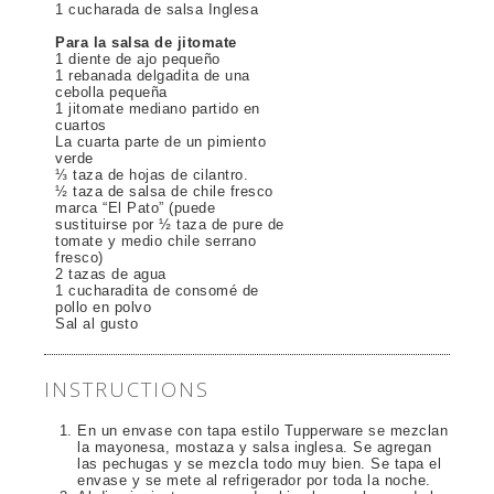
1 cucharada de salsa Inglesa
Para la salsa de jitomate
1 diente de ajo pequeño
1 rebanada delgadita de una
cebolla pequeña
1 jitomate mediano partido en
cuartos
La cuarta parte de un pimiento
verde
⅓ taza de hojas de cilantro.
½ taza de salsa de chile fresco
marca “El Pato” (puede
sustituirse por ½ taza de pure de
tomate y medio chile serrano
fresco)
2 tazas de agua
1 cucharadita de consomé de
pollo en polvo
Sal al gusto
INSTRUCTIONS
En un envase con tapa estilo Tupperware se mezclan
la mayonesa, mostaza y salsa inglesa. Se agregan
las pechugas y se mezcla todo muy bien. Se tapa el
envase y se mete al refrigerador por toda la noche.