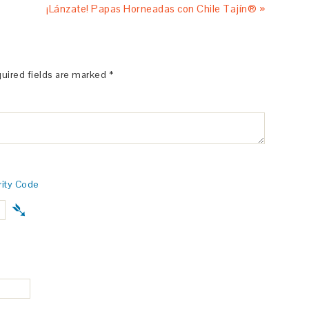
¡Lánzate! Papas Horneadas con Chile Tajín® »
uired fields are marked
*
ity Code
➴