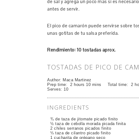
de sal y agrega un poco mas si es necesario
antes de servir.
El pico de camarón puede servirse sobre t
unas gotitas de tu salsa preferida.
Rendimiento: 10 tostadas aprox.
TOSTADAS DE PICO DE CA
Author:
Maca Martinez
Prep time:
2 hours 10 mins
Total time:
2 h
Serves:
10
INGREDIENTS
¾ de taza de jitomate picado finito
½ taza de cebolla morada picada finita
2 chiles serranos picados finito
⅓ taza de cilantro picado finito
1 cucharita de orégano seco