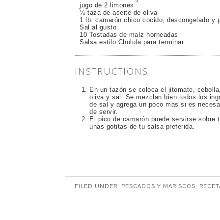
jugo de 2 limones
¼ taza de aceite de oliva
1 lb. camarón chico cocido, descongelado y 
Sal al gusto
10 Tostadas de maíz horneadas
Salsa estilo Cholula para terminar
INSTRUCTIONS
En un tazón se coloca el jitomate, cebolla,
oliva y sal. Se mezclan bien todos los in
de sal y agrega un poco mas si es necesar
de servir.
El pico de camarón puede servirse sobre
unas gotitas de tu salsa preferida.
FILED UNDER:
PESCADOS Y MARISCOS
,
RECET