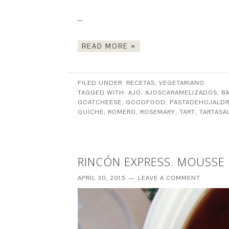
…
READ MORE »
FILED UNDER:
RECETAS
,
VEGETARIANO
TAGGED WITH:
AJO
,
AJOSCARAMELIZADOS
,
B
GOATCHEESE
,
GOODFOOD
,
PASTADEHOJALD
QUICHE
,
ROMERO
,
ROSEMARY
,
TART
,
TARTASA
RINCÓN EXPRESS. MOUSSE 
APRIL 30, 2015
LEAVE A COMMENT