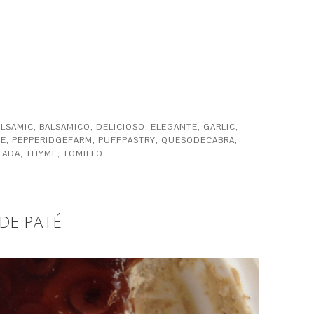
ALSAMIC
,
BALSAMICO
,
DELICIOSO
,
ELEGANTE
,
GARLIC
,
RE
,
PEPPERIDGEFARM
,
PUFFPASTRY
,
QUESODECABRA
,
LADA
,
THYME
,
TOMILLO
DE PATÉ