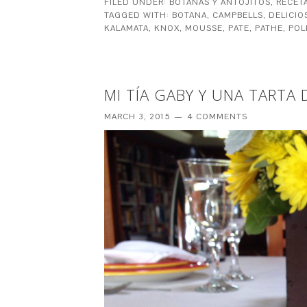
FILED UNDER:
BOTANAS Y ANTOJITOS
,
RECET
TAGGED WITH:
BOTANA
,
CAMPBELLS
,
DELICIO
KALAMATA
,
KNOX
,
MOUSSE
,
PATE
,
PATHE
,
POL
MI TÍA GABY Y UNA TARTA
MARCH 3, 2015
4 COMMENTS