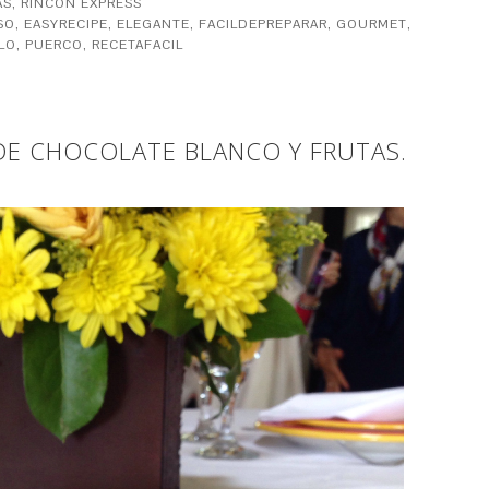
AS
,
RINCÓN EXPRESS
SO
,
EASYRECIPE
,
ELEGANTE
,
FACILDEPREPARAR
,
GOURMET
,
LO
,
PUERCO
,
RECETAFACIL
 DE CHOCOLATE BLANCO Y FRUTAS.