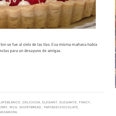
ton se fue al cielo de las tías. Esa misma mañana había
frutas para un desayuno de amigas.
LATEBLANCO
,
DELICIOSA
,
ELEGANT
,
ELEGANTE
,
FANCY
,
ERRY
,
RICA
,
SHORTBREAD
,
TARTADECHOCOLATE
,
ARZAMORA