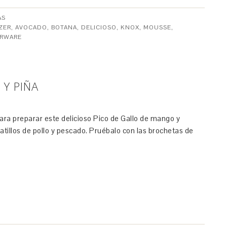
AS
ZER
,
AVOCADO
,
BOTANA
,
DELICIOSO
,
KNOX
,
MOUSSE
,
RWARE
Y PIÑA
a preparar este delicioso Pico de Gallo de mango y
tillos de pollo y pescado. Pruébalo con las brochetas de