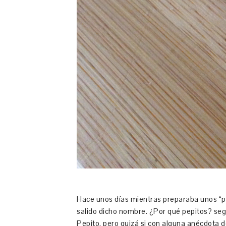
Hace unos días mientras preparaba unos “p
salido dicho nombre. ¿Por qué pepitos? segu
Pepito, pero quizá si con alguna anécdota 