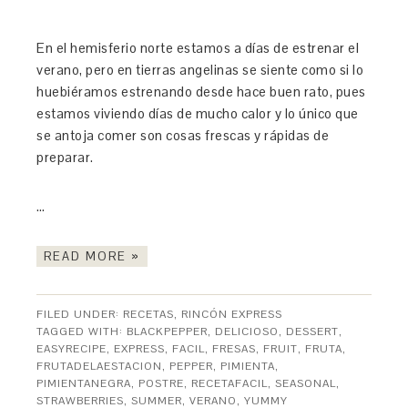
En el hemisferio norte estamos a días de estrenar el
verano, pero en tierras angelinas se siente como si lo
huebiéramos estrenando desde hace buen rato, pues
estamos viviendo días de mucho calor y lo único que
se antoja comer son cosas frescas y rápidas de
preparar.
…
READ MORE »
FILED UNDER:
RECETAS
,
RINCÓN EXPRESS
TAGGED WITH:
BLACKPEPPER
,
DELICIOSO
,
DESSERT
,
EASYRECIPE
,
EXPRESS
,
FACIL
,
FRESAS
,
FRUIT
,
FRUTA
,
FRUTADELAESTACION
,
PEPPER
,
PIMIENTA
,
PIMIENTANEGRA
,
POSTRE
,
RECETAFACIL
,
SEASONAL
,
STRAWBERRIES
,
SUMMER
,
VERANO
,
YUMMY