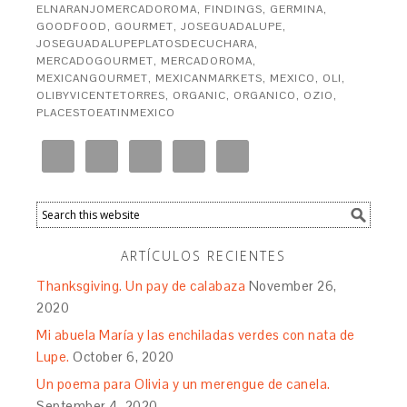
ELNARANJOMERCADOROMA
,
FINDINGS
,
GERMINA
,
GOODFOOD
,
GOURMET
,
JOSEGUADALUPE
,
JOSEGUADALUPEPLATOSDECUCHARA
,
MERCADOGOURMET
,
MERCADOROMA
,
MEXICANGOURMET
,
MEXICANMARKETS
,
MEXICO
,
OLI
,
OLIBYVICENTETORRES
,
ORGANIC
,
ORGANICO
,
OZIO
,
PLACESTOEATINMEXICO
ARTÍCULOS RECIENTES
Thanksgiving. Un pay de calabaza
November 26,
2020
Mi abuela María y las enchiladas verdes con nata de
Lupe.
October 6, 2020
Un poema para Olivia y un merengue de canela.
September 4, 2020