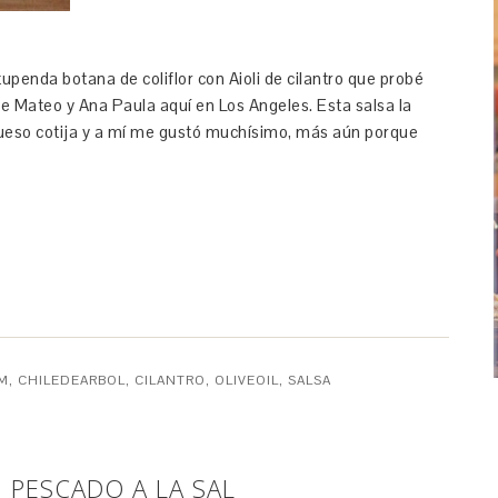
tupenda botana de coliflor con Aioli de cilantro que probé
de Mateo y Ana Paula aquí en Los Angeles. Esta salsa la
queso cotija y a mí me gustó muchísimo, más aún porque
M
,
CHILEDEARBOL
,
CILANTRO
,
OLIVEOIL
,
SALSA
. PESCADO A LA SAL