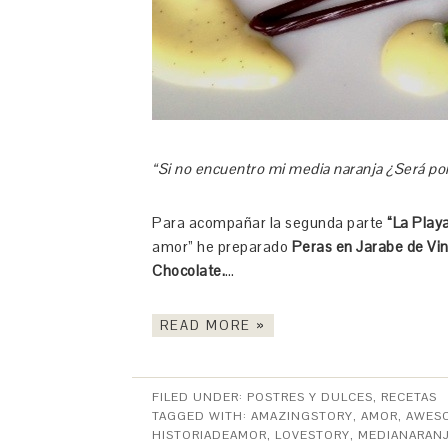
“Si no encuentro mi media naranja ¿Será po
Para acompañar la segunda parte
“La Play
amor” he preparado
Peras en Jarabe de Vino
Chocolate.
…
READ MORE »
FILED UNDER:
POSTRES Y DULCES
,
RECETAS
TAGGED WITH:
AMAZINGSTORY
,
AMOR
,
AWES
HISTORIADEAMOR
,
LOVESTORY
,
MEDIANARAN