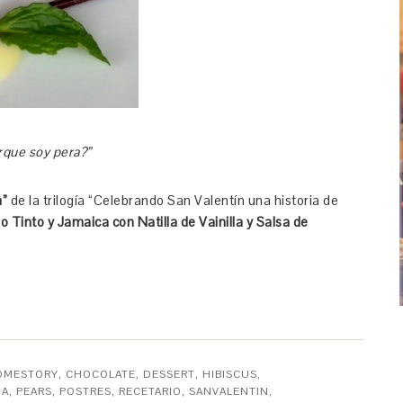
rque soy pera?”
a”
de la trilogía “Celebrando San Valentín una historia de
 Tinto y Jamaica con Natilla de Vainilla y Salsa de
OMESTORY
,
CHOCOLATE
,
DESSERT
,
HIBISCUS
,
JA
,
PEARS
,
POSTRES
,
RECETARIO
,
SANVALENTIN
,