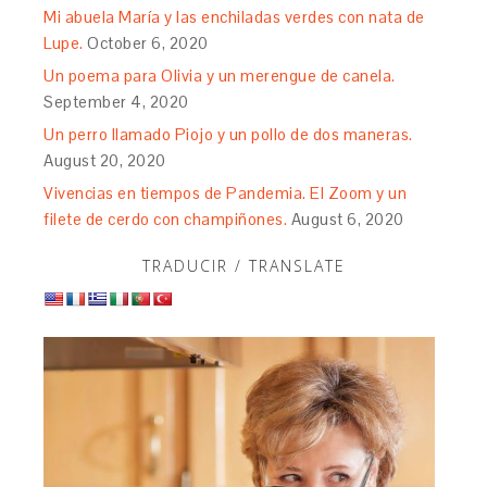
Mi abuela María y las enchiladas verdes con nata de
Lupe.
October 6, 2020
Un poema para Olivia y un merengue de canela.
September 4, 2020
Un perro llamado Piojo y un pollo de dos maneras.
August 20, 2020
Vivencias en tiempos de Pandemia. El Zoom y un
filete de cerdo con champiñones.
August 6, 2020
TRADUCIR / TRANSLATE