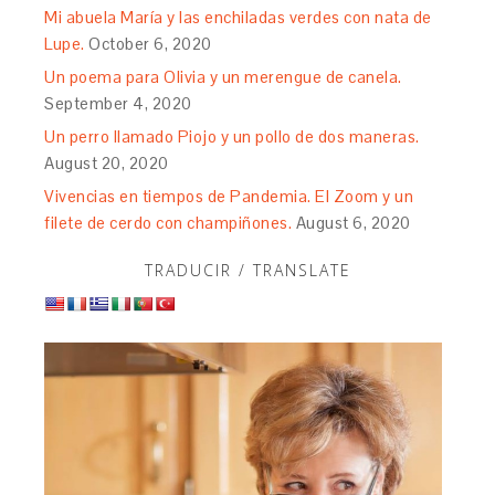
Mi abuela María y las enchiladas verdes con nata de
Lupe.
October 6, 2020
Un poema para Olivia y un merengue de canela.
September 4, 2020
Un perro llamado Piojo y un pollo de dos maneras.
August 20, 2020
Vivencias en tiempos de Pandemia. El Zoom y un
filete de cerdo con champiñones.
August 6, 2020
TRADUCIR / TRANSLATE