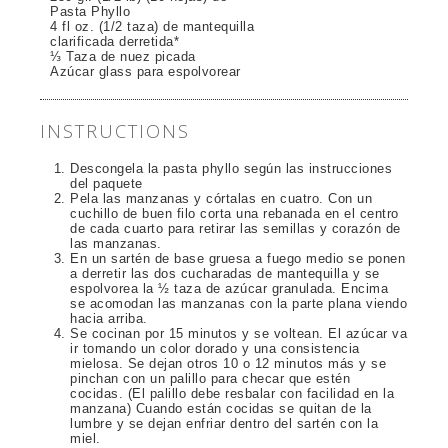
Pasta Phyllo
4 fl oz. (1/2 taza) de mantequilla
clarificada derretida*
⅓ Taza de nuez picada
Azúcar glass para espolvorear
INSTRUCTIONS
Descongela la pasta phyllo según las instrucciones
del paquete
Pela las manzanas y córtalas en cuatro. Con un
cuchillo de buen filo corta una rebanada en el centro
de cada cuarto para retirar las semillas y corazón de
las manzanas.
En un sartén de base gruesa a fuego medio se ponen
a derretir las dos cucharadas de mantequilla y se
espolvorea la ½ taza de azúcar granulada. Encima
se acomodan las manzanas con la parte plana viendo
hacia arriba.
Se cocinan por 15 minutos y se voltean. El azúcar va
ir tomando un color dorado y una consistencia
mielosa. Se dejan otros 10 o 12 minutos más y se
pinchan con un palillo para checar que estén
cocidas. (El palillo debe resbalar con facilidad en la
manzana) Cuando están cocidas se quitan de la
lumbre y se dejan enfriar dentro del sartén con la
miel.