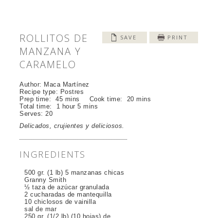
ROLLITOS DE
SAVE
PRINT
MANZANA Y
CARAMELO
Author:
Maca Martínez
Recipe type:
Postres
Prep time:
45 mins
Cook time:
20 mins
Total time:
1 hour 5 mins
Serves:
20
Delicados, crujientes y deliciosos.
INGREDIENTS
500 gr. (1 lb) 5 manzanas chicas
Granny Smith
½ taza de azúcar granulada
2 cucharadas de mantequilla
10 chiclosos de vainilla
sal de mar
250 gr. (1/2 lb) (10 hojas) de