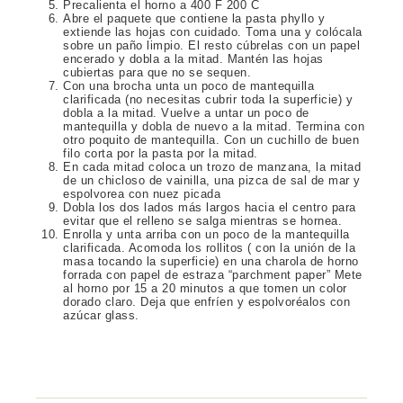
Precalienta el horno a 400 F 200 C
Abre el paquete que contiene la pasta phyllo y
extiende las hojas con cuidado. Toma una y colócala
sobre un paño limpio. El resto cúbrelas con un papel
encerado y dobla a la mitad. Mantén las hojas
cubiertas para que no se sequen.
Con una brocha unta un poco de mantequilla
clarificada (no necesitas cubrir toda la superficie) y
dobla a la mitad. Vuelve a untar un poco de
mantequilla y dobla de nuevo a la mitad. Termina con
otro poquito de mantequilla. Con un cuchillo de buen
filo corta por la pasta por la mitad.
En cada mitad coloca un trozo de manzana, la mitad
de un chicloso de vainilla, una pizca de sal de mar y
espolvorea con nuez picada
Dobla los dos lados más largos hacia el centro para
evitar que el relleno se salga mientras se hornea.
Enrolla y unta arriba con un poco de la mantequilla
clarificada. Acomoda los rollitos ( con la unión de la
masa tocando la superficie) en una charola de horno
forrada con papel de estraza “parchment paper” Mete
al horno por 15 a 20 minutos a que tomen un color
dorado claro. Deja que enfríen y espolvoréalos con
azúcar glass.