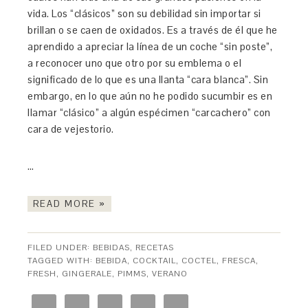
vida. Los “clásicos” son su debilidad sin importar si
brillan o se caen de oxidados. Es a través de él que he
aprendido a apreciar la línea de un coche “sin poste”,
a reconocer uno que otro por su emblema o el
significado de lo que es una llanta “cara blanca”. Sin
embargo, en lo que aún no he podido sucumbir es en
llamar “clásico” a algún espécimen “carcachero” con
cara de vejestorio.
…
READ MORE »
FILED UNDER:
BEBIDAS
,
RECETAS
TAGGED WITH:
BEBIDA
,
COCKTAIL
,
COCTEL
,
FRESCA
,
FRESH
,
GINGERALE
,
PIMMS
,
VERANO