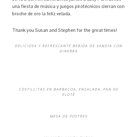
una fiesta de música y juegos pirotécnicos cierran con
broche de oro la feliz velada.
Thank you Susan and Stephen for the great times!
DELICIOSA Y REFRESCANTE BEBIDA DE SANDÍA CON
GINEBRA
COSTILLITAS EN BARBACOA, ENSALADA, PAN DE
ELOTE
MESA DE POSTRES