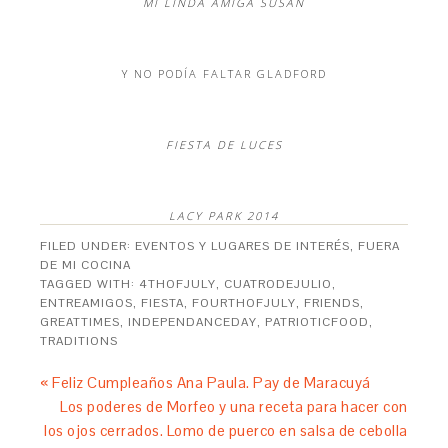
MI LINDA AMIGA SUSAN
Y NO PODÍA FALTAR GLADFORD
FIESTA DE LUCES
LACY PARK 2014
FILED UNDER:
EVENTOS Y LUGARES DE INTERÉS
,
FUERA
DE MI COCINA
TAGGED WITH:
4THOFJULY
,
CUATRODEJULIO
,
ENTREAMIGOS
,
FIESTA
,
FOURTHOFJULY
,
FRIENDS
,
GREATTIMES
,
INDEPENDANCEDAY
,
PATRIOTICFOOD
,
TRADITIONS
« Feliz Cumpleaños Ana Paula. Pay de Maracuyá
Los poderes de Morfeo y una receta para hacer con
los ojos cerrados. Lomo de puerco en salsa de cebolla